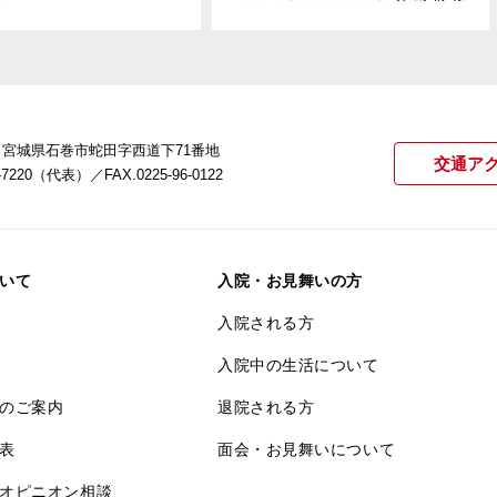
22 宮城県石巻市蛇田字西道下71番地
交通ア
21-7220（代表）
／FAX.0225-96-0122
いて
入院・お見舞いの方
入院される方
入院中の生活について
のご案内
退院される方
表
面会・お見舞いについて
オピニオン相談