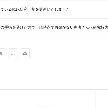
している臨床研究一覧を更新いたしました
んの手術を受けた方で、現時点で再発がない患者さんへ研究協
9
...
25