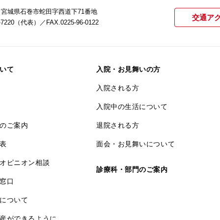
22 宮城県石巻市蛇田字西道下71番地
交通ア
21-7220（代表）
／FAX.0225-96-0122
いて
入院・お見舞いの方
入院される方
入院中の生活について
のご案内
退院される方
表
面会・お見舞いについて
オピニオン相談
診療科・部門のご案内
窓口
について
産ができるように