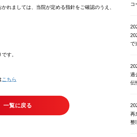
コ
おかれましては、当院が定める指針をご確認のうえ、
。
20
2
で
りです。
20
過
は
こちら
伝
一覧に戻る
20
再
整