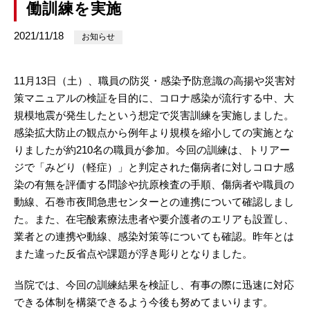
働訓練を実施
2021/11/18
お知らせ
11月13日（土）、職員の防災・感染予防意識の高揚や災害対
策マニュアルの検証を目的に、コロナ感染が流行する中、大
規模地震が発生したという想定で災害訓練を実施しました。
感染拡大防止の観点から例年より規模を縮小しての実施とな
りましたが約210名の職員が参加。今回の訓練は、トリアー
ジで「みどり（軽症）」と判定された傷病者に対しコロナ感
染の有無を評価する問診や抗原検査の手順、傷病者や職員の
動線、石巻市夜間急患センターとの連携について確認しまし
た。また、在宅酸素療法患者や要介護者のエリアも設置し、
業者との連携や動線、感染対策等についても確認。昨年とは
また違った反省点や課題が浮き彫りとなりました。
当院では、今回の訓練結果を検証し、有事の際に迅速に対応
できる体制を構築できるよう今後も努めてまいります。