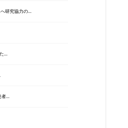
研究協力の...
..
.
...