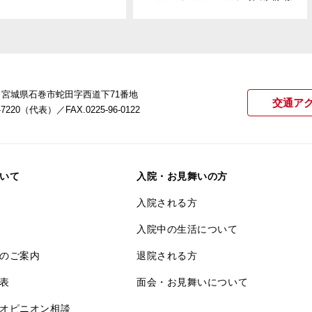
22 宮城県石巻市蛇田字西道下71番地
交通ア
21-7220（代表）
／FAX.0225-96-0122
いて
入院・お見舞いの方
入院される方
入院中の生活について
のご案内
退院される方
表
面会・お見舞いについて
オピニオン相談