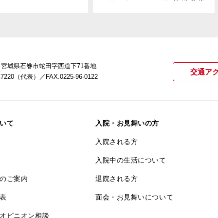
22 宮城県石巻市蛇田字西道下71番地
交通ア
21-7220（代表）
／FAX.0225-96-0122
いて
入院・お見舞いの方
入院される方
入院中の生活について
のご案内
退院される方
表
面会・お見舞いについて
オピニオン相談