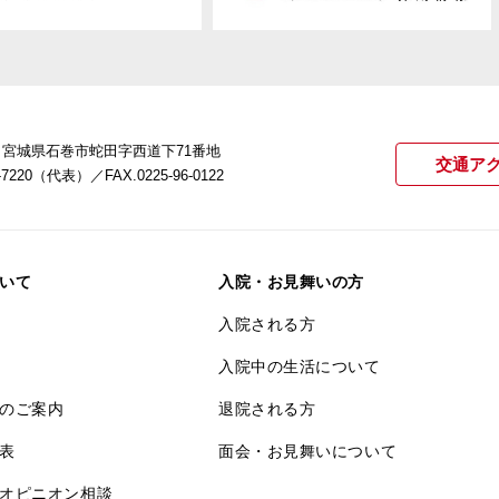
22 宮城県石巻市蛇田字西道下71番地
交通ア
21-7220（代表）
／FAX.0225-96-0122
いて
入院・お見舞いの方
入院される方
入院中の生活について
のご案内
退院される方
表
面会・お見舞いについて
オピニオン相談