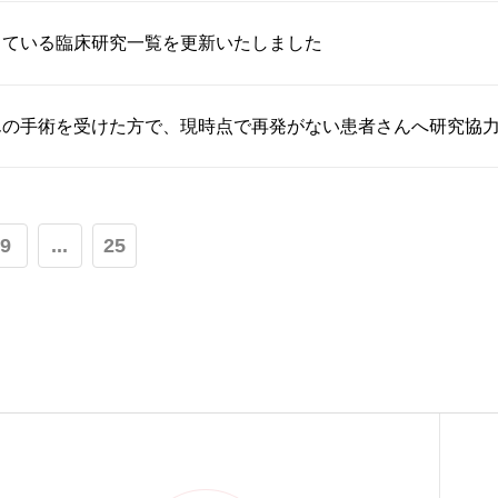
している臨床研究一覧を更新いたしました
んの手術を受けた方で、現時点で再発がない患者さんへ研究協
9
...
25