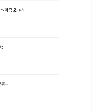
研究協力の...
..
.
...