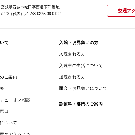
22 宮城県石巻市蛇田字西道下71番地
交通ア
21-7220（代表）
／FAX.0225-96-0122
いて
入院・お見舞いの方
入院される方
入院中の生活について
のご案内
退院される方
表
面会・お見舞いについて
オピニオン相談
診療科・部門のご案内
窓口
について
産ができるように