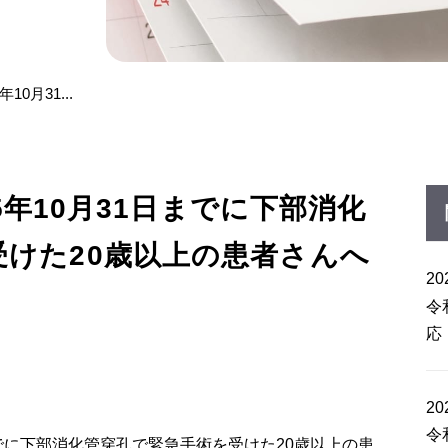
10月31...
25年10月31日までに下部消化
受けた20歳以上の患者さんへ
20
令
応
20
令
でに下部消化管穿孔で緊急手術を受けた
20
歳以上の患