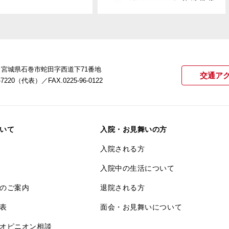
22 宮城県石巻市蛇田字西道下71番地
交通ア
21-7220（代表）
／FAX.0225-96-0122
いて
入院・お見舞いの方
入院される方
入院中の生活について
のご案内
退院される方
表
面会・お見舞いについて
オピニオン相談