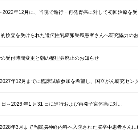
月～2022年12月に、当院で進行・再発胃癌に対して初回治療を受け.
学的検査を受けられた遺伝性乳癌卵巣癌患者さんへ研究協力の
での受付時間変更と朝の整理券廃止のお知らせ
～2027年12月までに臨床試験参加を希望し、国立がん研究センター
月1 日～2026 年1 月31 日に進行および再発子宮体癌に対...
月～2028年3月まで当院脳神経内科へ入院された脳卒中患者さんに研究