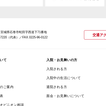
22 宮城県石巻市蛇田字西道下71番地
交通ア
21-7220（代表）
／FAX.0225-96-0122
いて
入院・お見舞いの方
入院される方
入院中の生活について
のご案内
退院される方
表
面会・お見舞いについて
オピニオン相談