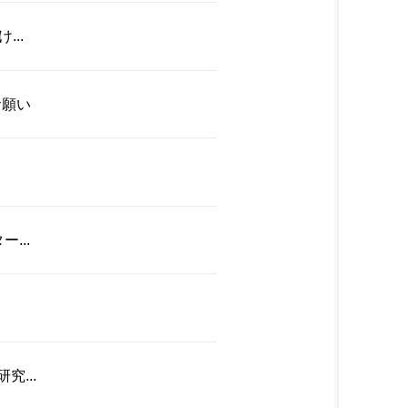
..
お願い
...
...