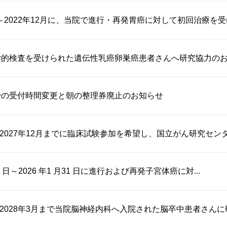
月～2022年12月に、当院で進行・再発胃癌に対して初回治療を受け.
学的検査を受けられた遺伝性乳癌卵巣癌患者さんへ研究協力の
での受付時間変更と朝の整理券廃止のお知らせ
～2027年12月までに臨床試験参加を希望し、国立がん研究センター
月1 日～2026 年1 月31 日に進行および再発子宮体癌に対...
月～2028年3月まで当院脳神経内科へ入院された脳卒中患者さんに研究