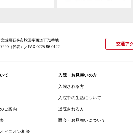
22 宮城県石巻市蛇田字西道下71番地
交通ア
21-7220（代表）
／FAX.0225-96-0122
いて
入院・お見舞いの方
入院される方
入院中の生活について
のご案内
退院される方
表
面会・お見舞いについて
オピニオン相談