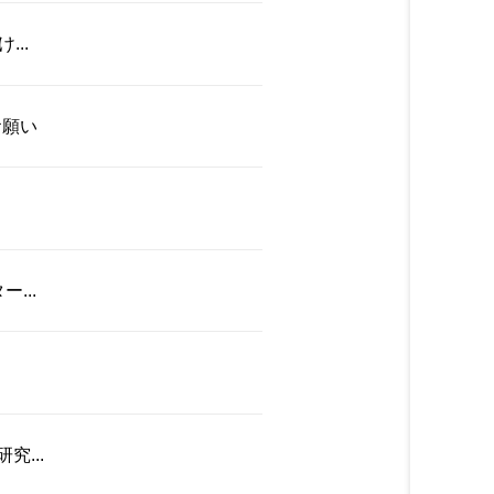
..
お願い
...
...