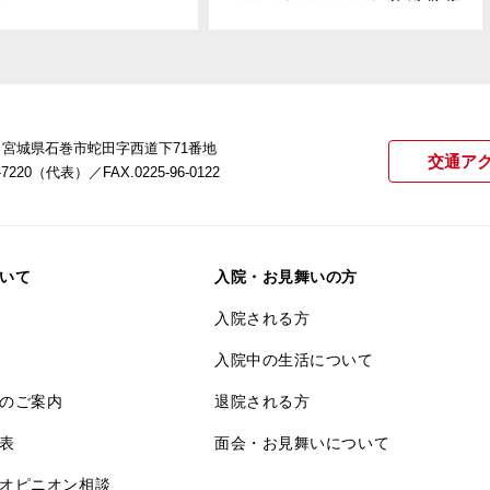
22 宮城県石巻市蛇田字西道下71番地
交通ア
21-7220（代表）
／FAX.0225-96-0122
いて
入院・お見舞いの方
入院される方
入院中の生活について
のご案内
退院される方
表
面会・お見舞いについて
オピニオン相談