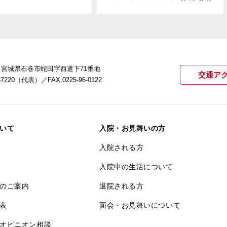
22 宮城県石巻市蛇田字西道下71番地
交通ア
21-7220（代表）
／FAX.0225-96-0122
いて
入院・お見舞いの方
入院される方
入院中の生活について
のご案内
退院される方
表
面会・お見舞いについて
オピニオン相談