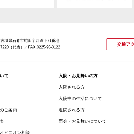
22 宮城県石巻市蛇田字西道下71番地
交通ア
21-7220（代表）
／FAX.0225-96-0122
いて
入院・お見舞いの方
入院される方
入院中の生活について
のご案内
退院される方
表
面会・お見舞いについて
オピニオン相談