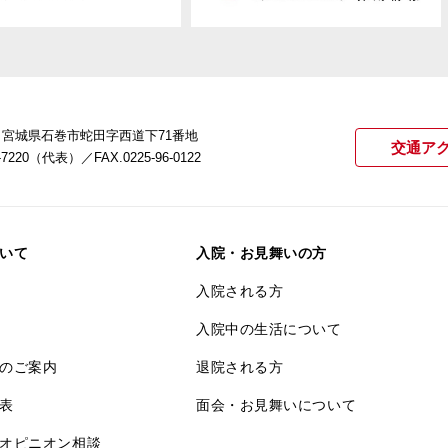
22 宮城県石巻市蛇田字西道下71番地
交通ア
21-7220（代表）
／FAX.0225-96-0122
いて
入院・お見舞いの方
入院される方
入院中の生活について
のご案内
退院される方
表
面会・お見舞いについて
オピニオン相談