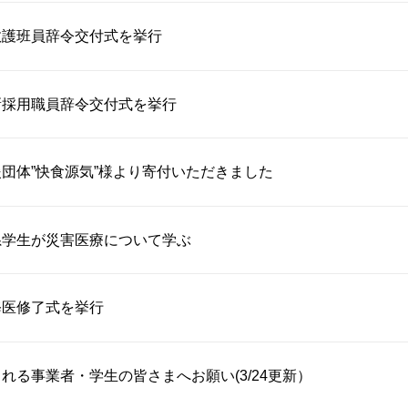
救護班員辞令交付式を挙行
新採用職員辞令交付式を挙行
団体”快食源気”様より寄付いただきました
系学生が災害医療について学ぶ
修医修了式を挙行
れる事業者・学生の皆さまへお願い(3/24更新）