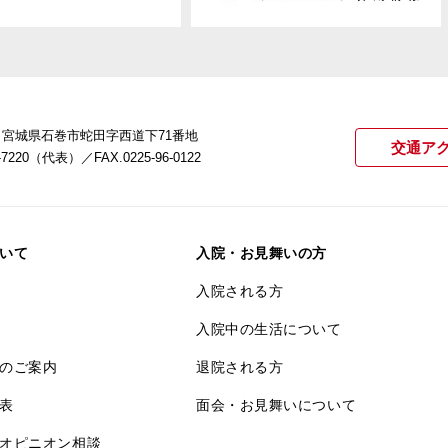
22 宮城県石巻市蛇田字西道下71番地
交通ア
21-7220（代表）
／FAX.0225-96-0122
いて
入院・お見舞いの方
入院される方
入院中の生活について
のご案内
退院される方
表
面会・お見舞いについて
オピニオン相談