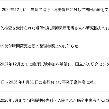
月～2022年12月に、当院で進行・再発胃癌に対して初回治療を受け.
学的検査を受けられた遺伝性乳癌卵巣癌患者さんへ研究協力の
での受付時間変更と朝の整理券廃止のお知らせ
～2027年12月までに臨床試験参加を希望し、国立がん研究センター
月1 日～2026 年1 月31 日に進行および再発子宮体癌に対...
月～2028年3月まで当院脳神経内科へ入院された脳卒中患者さんに研究