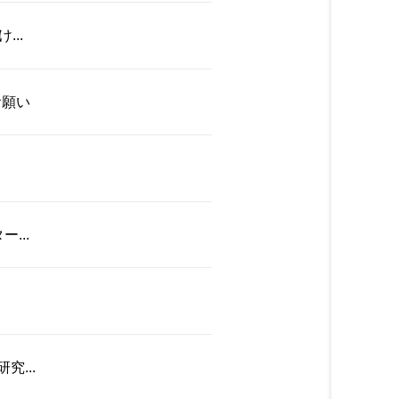
..
お願い
...
...