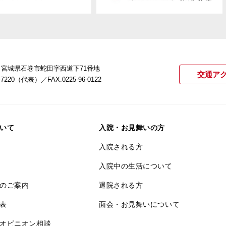
22 宮城県石巻市蛇田字西道下71番地
交通ア
21-7220（代表）
／FAX.0225-96-0122
いて
入院・お見舞いの方
入院される方
入院中の生活について
のご案内
退院される方
表
面会・お見舞いについて
オピニオン相談