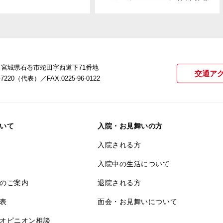
22 宮城県石巻市蛇田字西道下71番地
交通ア
21-7220（代表）
／FAX.0225-96-0122
いて
入院・お見舞いの方
入院される方
入院中の生活について
のご案内
退院される方
表
面会・お見舞いについて
オピニオン相談