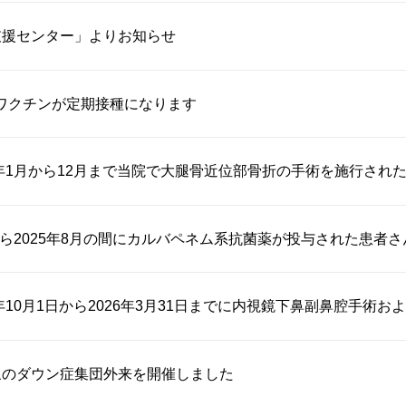
支援センター」よりお知らせ
ワクチンが定期接種になります
5年1月から12月まで当院で大腿骨近位部骨折の手術を施行された患
月から2025年8月の間にカルバペネム系抗菌薬が投与された患者さんへ
年10月1日から2026年3月31日までに内視鏡下鼻副鼻腔手術およ..
象のダウン症集団外来を開催しました