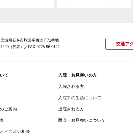
22 宮城県石巻市蛇田字西道下71番地
交通ア
21-7220（代表）
／FAX.0225-96-0122
いて
入院・お見舞いの方
入院される方
入院中の生活について
のご案内
退院される方
表
面会・お見舞いについて
オピニオン相談