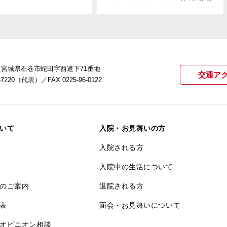
22 宮城県石巻市蛇田字西道下71番地
交通ア
21-7220（代表）
／FAX.0225-96-0122
いて
入院・お見舞いの方
入院される方
入院中の生活について
のご案内
退院される方
表
面会・お見舞いについて
オピニオン相談