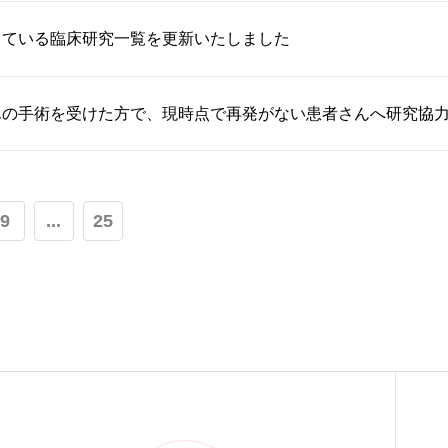
している臨床研究一覧を更新いたしました
んの手術を受けた方で、現時点で再発がない患者さんへ研究協
9
...
25