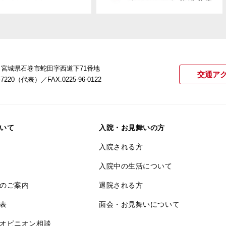
22 宮城県石巻市蛇田字西道下71番地
交通ア
21-7220（代表）
／FAX.0225-96-0122
いて
入院・お見舞いの方
入院される方
入院中の生活について
のご案内
退院される方
表
面会・お見舞いについて
オピニオン相談