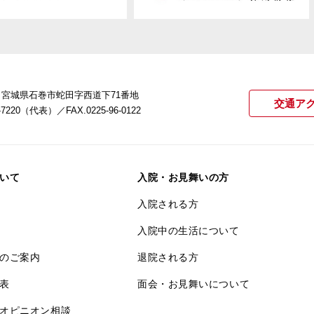
22 宮城県石巻市蛇田字西道下71番地
交通ア
21-7220（代表）
／FAX.0225-96-0122
いて
入院・お見舞いの方
入院される方
入院中の生活について
のご案内
退院される方
表
面会・お見舞いについて
オピニオン相談