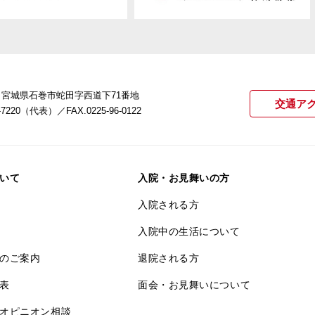
22 宮城県石巻市蛇田字西道下71番地
交通ア
21-7220（代表）
／FAX.0225-96-0122
いて
入院・お見舞いの方
入院される方
入院中の生活について
のご案内
退院される方
表
面会・お見舞いについて
オピニオン相談