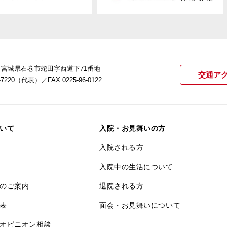
22 宮城県石巻市蛇田字西道下71番地
交通ア
21-7220（代表）
／FAX.0225-96-0122
いて
入院・お見舞いの方
入院される方
入院中の生活について
のご案内
退院される方
表
面会・お見舞いについて
オピニオン相談