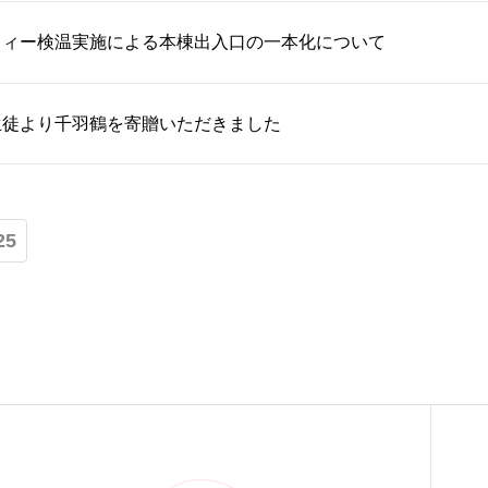
フィー検温実施による本棟出入口の一本化について
生徒より千羽鶴を寄贈いただきました
25