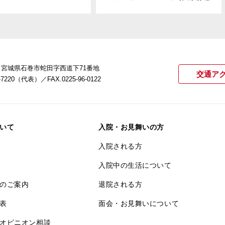
22 宮城県石巻市蛇田字西道下71番地
交通ア
21-7220（代表）
／FAX.0225-96-0122
いて
入院・お見舞いの方
入院される方
入院中の生活について
のご案内
退院される方
表
面会・お見舞いについて
オピニオン相談