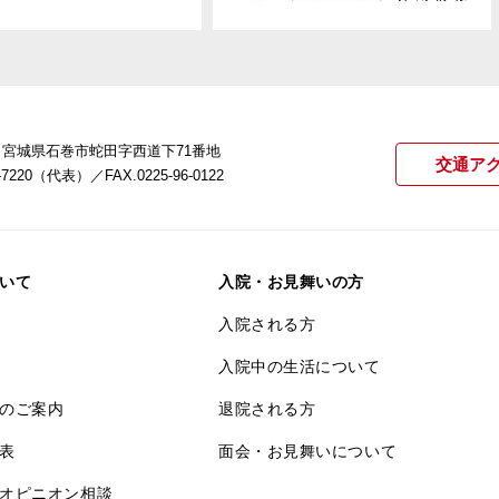
22 宮城県石巻市蛇田字西道下71番地
交通ア
21-7220（代表）
／FAX.0225-96-0122
いて
入院・お見舞いの方
入院される方
入院中の生活について
のご案内
退院される方
表
面会・お見舞いについて
オピニオン相談