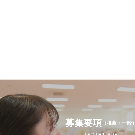
募集要項
（推薦・一般
Certified nurse