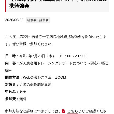
携勉強会
2026/06/22
研修会・講習会
この度、第22
回 石巻赤十字病院地域連携勉強会
を開催いたしま
す。ぜひ皆様ご参加ください。
日 時
：令和8年7月23日（木） 19：00～20：00
内 容
：がん患者用トレーシングレポートについて～悪心・嘔吐
編～
開催方法
：Web会議システム ZOOM
対象者
：近隣の保険調剤薬局
申込み
：必要
参加費
：無料
参加方法など詳細につきましては、
こちら
よりご確認くださ