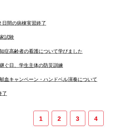
２日間の病棟実習終了
家試験
知症高齢者の看護について学びました
継ぐ日、学生主体の防災訓練
献血キャンペーン・ハンドベル演奏について
終了
1
2
3
4