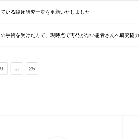
している臨床研究一覧を更新いたしました
んの手術を受けた方で、現時点で再発がない患者さんへ研究協
9
...
25