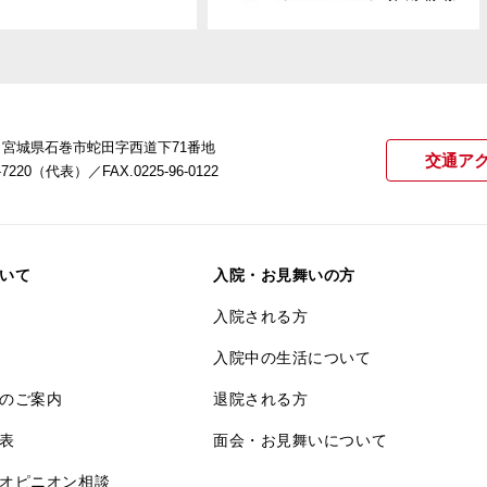
22 宮城県石巻市蛇田字西道下71番地
交通ア
21-7220（代表）
／FAX.0225-96-0122
いて
入院・お見舞いの方
入院される方
入院中の生活について
のご案内
退院される方
表
面会・お見舞いについて
オピニオン相談