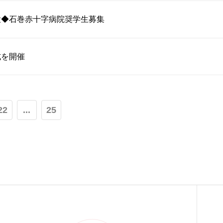
大◆石巻赤十字病院奨学生募集
式を開催
22
...
25