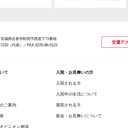
22 宮城県石巻市蛇田字西道下71番地
交通ア
21-7220（代表）
／FAX.0225-96-0122
いて
入院・お見舞いの方
入院される方
入院中の生活について
のご案内
退院される方
表
面会・お見舞いについて
オピニオン相談