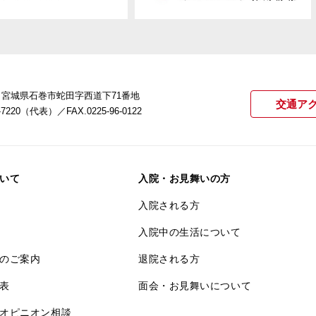
22 宮城県石巻市蛇田字西道下71番地
交通ア
21-7220（代表）
／FAX.0225-96-0122
いて
入院・お見舞いの方
入院される方
入院中の生活について
のご案内
退院される方
表
面会・お見舞いについて
オピニオン相談