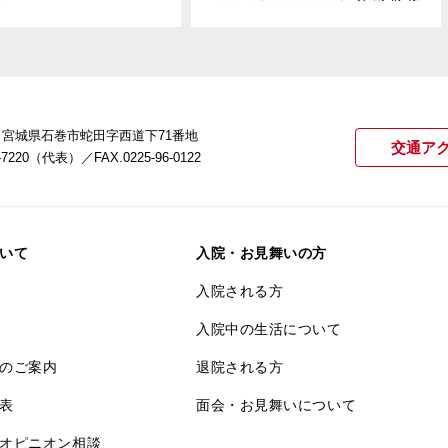
22 宮城県石巻市蛇田字西道下71番地
交通ア
21-7220（代表）
／FAX.0225-96-0122
いて
入院・お見舞いの方
入院される方
入院中の生活について
のご案内
退院される方
表
面会・お見舞いについて
オピニオン相談