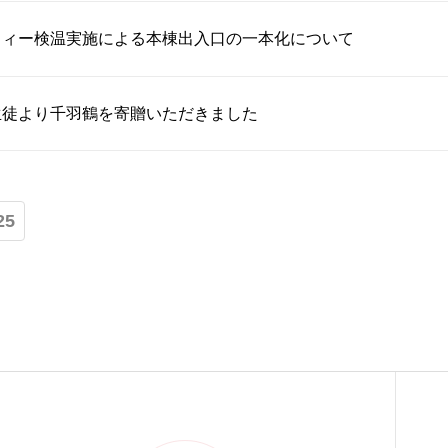
フィー検温実施による本棟出入口の一本化について
生徒より千羽鶴を寄贈いただきました
25