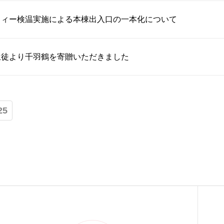
フィー検温実施による本棟出入口の一本化について
生徒より千羽鶴を寄贈いただきました
25