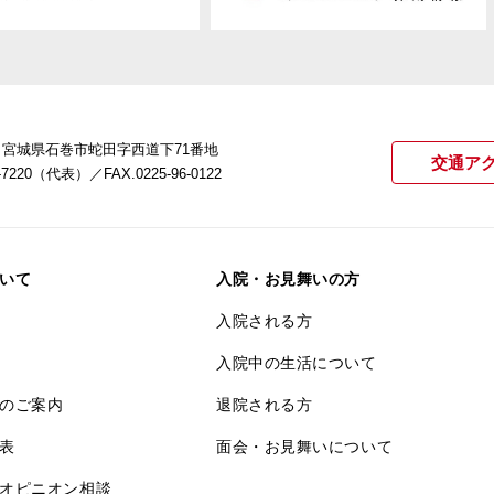
22 宮城県石巻市蛇田字西道下71番地
交通ア
21-7220（代表）
／FAX.0225-96-0122
いて
入院・お見舞いの方
入院される方
入院中の生活について
のご案内
退院される方
表
面会・お見舞いについて
オピニオン相談