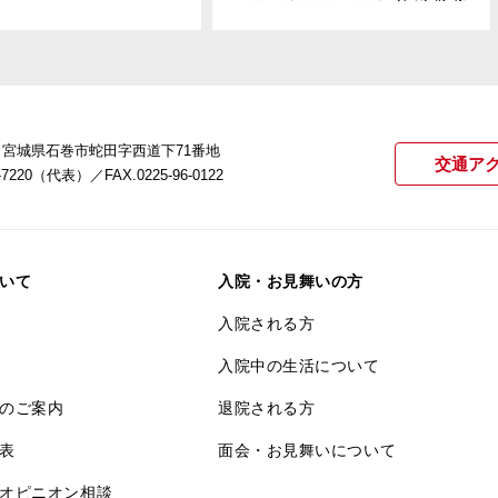
22 宮城県石巻市蛇田字西道下71番地
交通ア
21-7220（代表）
／FAX.0225-96-0122
いて
入院・お見舞いの方
入院される方
入院中の生活について
のご案内
退院される方
表
面会・お見舞いについて
オピニオン相談