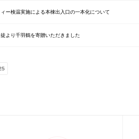
フィー検温実施による本棟出入口の一本化について
生徒より千羽鶴を寄贈いただきました
25