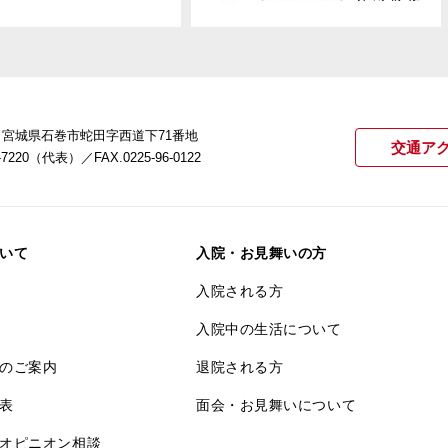
22 宮城県石巻市蛇田字西道下71番地
交通ア
21-7220（代表）
／FAX.0225-96-0122
いて
入院・お見舞いの方
入院される方
入院中の生活について
のご案内
退院される方
表
面会・お見舞いについて
オピニオン相談