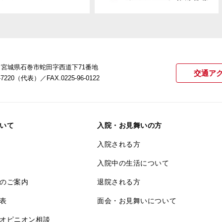
22 宮城県石巻市蛇田字西道下71番地
交通ア
21-7220（代表）
／FAX.0225-96-0122
いて
入院・お見舞いの方
入院される方
入院中の生活について
のご案内
退院される方
表
面会・お見舞いについて
オピニオン相談