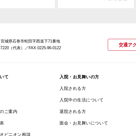
22 宮城県石巻市蛇田字西道下71番地
交通ア
21-7220（代表）
／FAX.0225-96-0122
いて
入院・お見舞いの方
入院される方
入院中の生活について
のご案内
退院される方
表
面会・お見舞いについて
オピニオン相談