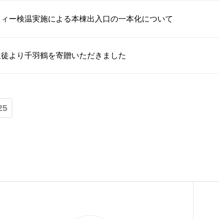
フィー検温実施による本棟出入口の一本化について
生徒より千羽鶴を寄贈いただきました
25