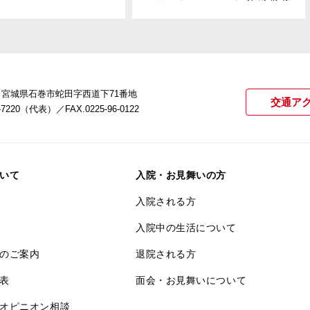
22 宮城県石巻市蛇田字西道下71番地
交通ア
21-7220（代表）
／FAX.0225-96-0122
いて
入院・お見舞いの方
入院される方
入院中の生活について
のご案内
退院される方
表
面会・お見舞いについて
オピニオン相談