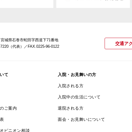
22 宮城県石巻市蛇田字西道下71番地
交通ア
21-7220（代表）
／FAX.0225-96-0122
いて
入院・お見舞いの方
入院される方
入院中の生活について
のご案内
退院される方
表
面会・お見舞いについて
オピニオン相談