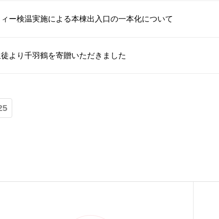
フィー検温実施による本棟出入口の一本化について
生徒より千羽鶴を寄贈いただきました
25