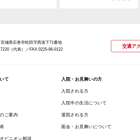
22 宮城県石巻市蛇田字西道下71番地
交通ア
21-7220（代表）
／FAX.0225-96-0122
いて
入院・お見舞いの方
入院される方
入院中の生活について
のご案内
退院される方
表
面会・お見舞いについて
オピニオン相談