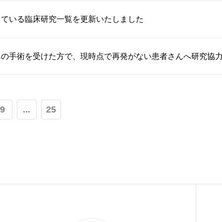
している臨床研究一覧を更新いたしました
んの手術を受けた方で、現時点で再発がない患者さんへ研究協
9
...
25