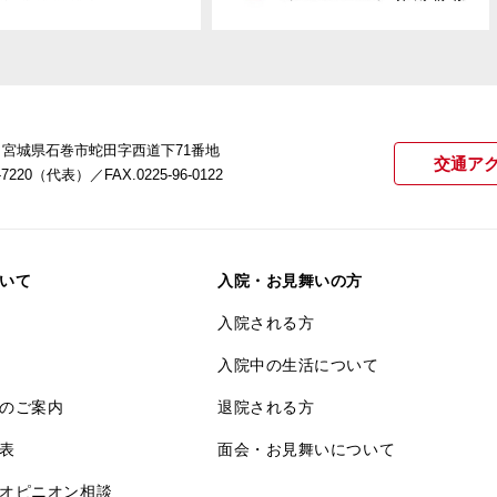
22 宮城県石巻市蛇田字西道下71番地
交通ア
21-7220（代表）
／FAX.0225-96-0122
いて
入院・お見舞いの方
入院される方
入院中の生活について
のご案内
退院される方
表
面会・お見舞いについて
オピニオン相談