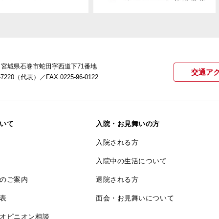
22 宮城県石巻市蛇田字西道下71番地
交通ア
21-7220（代表）
／FAX.0225-96-0122
いて
入院・お見舞いの方
入院される方
入院中の生活について
のご案内
退院される方
表
面会・お見舞いについて
オピニオン相談