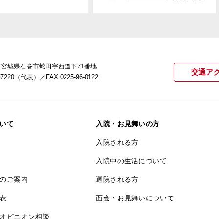
22 宮城県石巻市蛇田字西道下71番地
交通ア
21-7220（代表）
／FAX.0225-96-0122
いて
入院・お見舞いの方
入院される方
入院中の生活について
のご案内
退院される方
表
面会・お見舞いについて
オピニオン相談