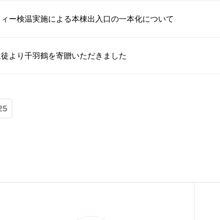
フィー検温実施による本棟出入口の一本化について
生徒より千羽鶴を寄贈いただきました
25