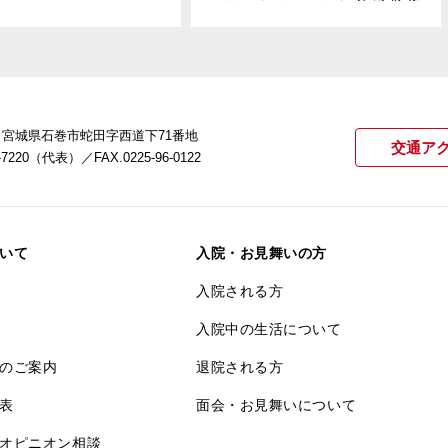
22 宮城県石巻市蛇田字西道下71番地
交通ア
21-7220（代表）
／FAX.0225-96-0122
いて
入院・お見舞いの方
入院される方
入院中の生活について
のご案内
退院される方
表
面会・お見舞いについて
オピニオン相談